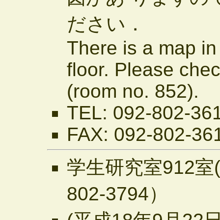
ださい．
There is a map in 
floor. Please chec
(room no. 852).
TEL: 092-802-36
FAX: 092-802-36
学生研究室912室(
802-3794）