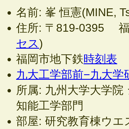
名前: 峯 恒憲(MINE, Tsu
住所: 〒819-0395
セス
)
福岡市地下鉄
時刻表
九大工学部前−九大学
所属: 九州大学大学院
知能工学部門
部屋: 研究教育棟ウエス